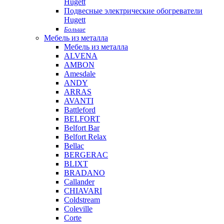
Hugett
Подвесные электрические обогреватели
Hugett
Больше
Мебель из металла
Мебель из металла
ALVENA
AMBON
Amesdale
ANDY
ARRAS
AVANTI
Battleford
BELFORT
Belfort Bar
Belfort Relax
Bellac
BERGERAC
BLIXT
BRADANO
Callander
CHIAVARI
Coldstream
Coleville
Corte