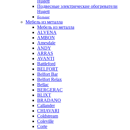
Hugett
Подвесные электрические обогреватели
Hugett
Больше
Мебель из металла
Мебель из металла
ALVENA
AMBON
Amesdale
ANDY
ARRAS
AVANTI
Battleford
BELFORT
Belfort Bar
Belfort Relax
Bellac
BERGERAC
BLIXT
BRADANO
Callander
CHIAVARI
Coldstream
Coleville
Corte