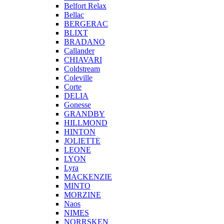
Belfort Relax
Bellac
BERGERAC
BLIXT
BRADANO
Callander
CHIAVARI
Coldstream
Coleville
Corte
DELIA
Gonesse
GRANDBY
HILLMOND
HINTON
JOLIETTE
LEONE
LYON
Lyra
MACKENZIE
MINTO
MORZINE
Naos
NIMES
NORRSKEN