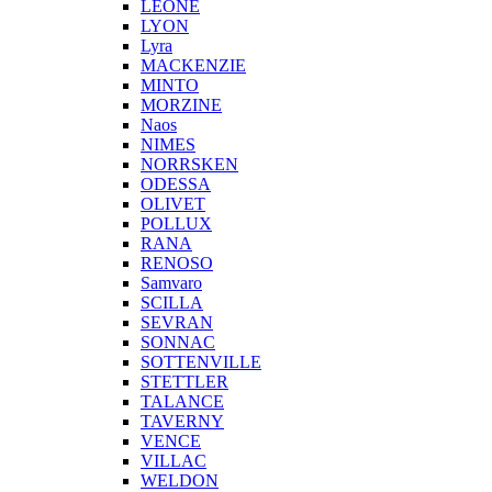
LEONE
LYON
Lyra
MACKENZIE
MINTO
MORZINE
Naos
NIMES
NORRSKEN
ODESSA
OLIVET
POLLUX
RANA
RENOSO
Samvaro
SCILLA
SEVRAN
SONNAC
SOTTENVILLE
STETTLER
TALANCE
TAVERNY
VENCE
VILLAC
WELDON